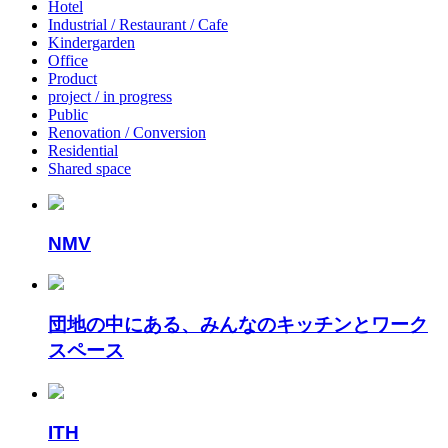
Hotel
Industrial / Restaurant / Cafe
Kindergarden
Office
Product
project / in progress
Public
Renovation / Conversion
Residential
Shared space
NMV
団地の中にある、みんなのキッチンとワーク
スペース
ITH