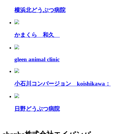
横浜北どうぶつ病院
かまくら 和久
gleen animal clinic
小石川コンバージョン koishikawa：
日野どうぶつ病院