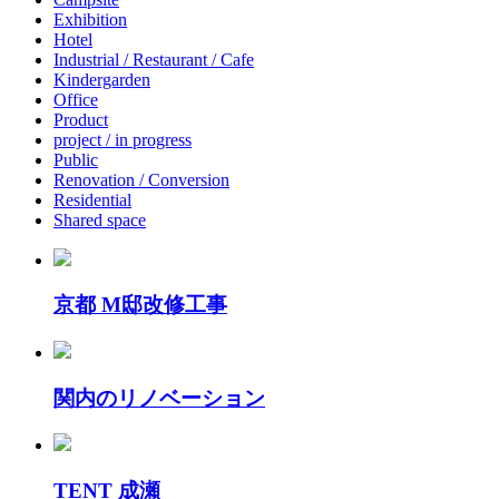
Exhibition
Hotel
Industrial / Restaurant / Cafe
Kindergarden
Office
Product
project / in progress
Public
Renovation / Conversion
Residential
Shared space
京都 M邸改修工事
関内のリノベーション
TENT 成瀬