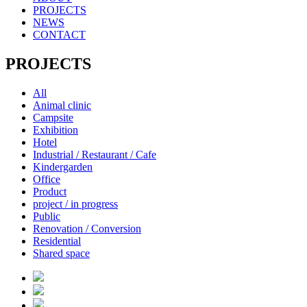
PROJECTS
NEWS
CONTACT
PROJECTS
All
Animal clinic
Campsite
Exhibition
Hotel
Industrial / Restaurant / Cafe
Kindergarden
Office
Product
project / in progress
Public
Renovation / Conversion
Residential
Shared space