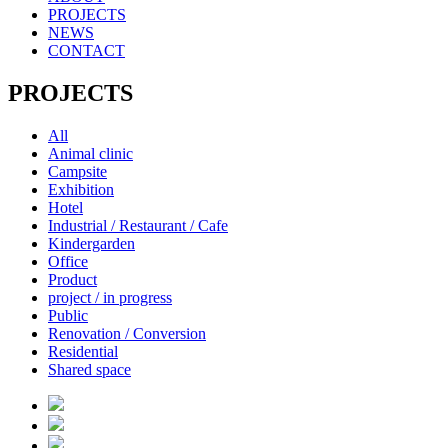
PROJECTS
NEWS
CONTACT
PROJECTS
All
Animal clinic
Campsite
Exhibition
Hotel
Industrial / Restaurant / Cafe
Kindergarden
Office
Product
project / in progress
Public
Renovation / Conversion
Residential
Shared space