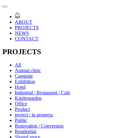
ABOUT
PROJECTS
NEWS
CONTACT
PROJECTS
All
Animal clinic
Campsite
Exhibition
Hotel
Industrial / Restaurant / Cafe
Kindergarden
Office
Product
project / in progress
Public
Renovation / Conversion
Residential
Shared space