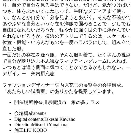
り、自分で自分を見る事はできない。だけど、気がつけばい
つも、体をぶさいくにねじって、手軽なメディアまで使っ
て、なんとか自分で自分を見ようとあがく。そんな不確かで
あやふやな自分という存在を洋服で固めることで、少しでも
自由になれないだろうか。軽やかに強く世の中に浮かんでい
られないだろうか。横浜のアトリエで作るのは、スケール・
位置・機能・いろんなものを一度バラバラにして、組み立て
直した服。
一面だけの存在を疑う服。そんな服を着て、たくさんの視点
で自分が映り込む不思議なフィッティングルームに入れば、
いつもとは違う側面に気づくことができるかもしれない。ー
デザイナー 矢内原充志
ファッションデザイナー矢内原充志の展覧会の会場構成。
「あたらしい試着室」のありかたを提案しています。
開催場所
神奈川県横浜市 象の鼻テラス
会場構成
abanba
Digital contents
Takeshi Kawano
Direction
Mitsushi Yanaihara
施工
LIU KOBO