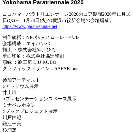
Yokohama Paratriennale 2020
ヨコハマ・パラトリエンナーレ2020のコア期間2020年11月18
日(水)～ 11月24日(火)の横浜市役所会場の会場構成。
https://www.paratriennale.net
制作統括：NPO法人スローレーベル
会場構成：エイバンバ
施工 ：株式会社やまひろ
壁面印刷：株式会社協進印刷
額縁 ：劉工房 LIU KOBO
グラフィックデザイン：SAFARI inc
参加アーティスト
○アトリウム展示
井上唯
○プレゼンテーションスペース展示
ミナペルホネン
○ブックプロジェクト展示
川戸由紀
鎌江一美
杉浦篤