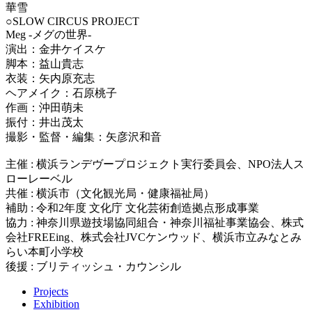
華雪
○SLOW CIRCUS PROJECT
Meg -メグの世界-
演出：金井ケイスケ
脚本：益山貴志
衣装：矢内原充志
ヘアメイク：石原桃子
作画：沖田萌未
振付：井出茂太
撮影・監督・編集：矢彦沢和音
主催 : 横浜ランデヴープロジェクト実行委員会、NPO法人ス
ローレーベル
共催 : 横浜市（文化観光局・健康福祉局）
補助 : 令和2年度 文化庁 文化芸術創造拠点形成事業
協力 : 神奈川県遊技場協同組合・神奈川福祉事業協会、株式
会社FREEing、株式会社JVCケンウッド、横浜市立みなとみ
らい本町小学校
後援 : ブリティッシュ・カウンシル
Projects
Exhibition